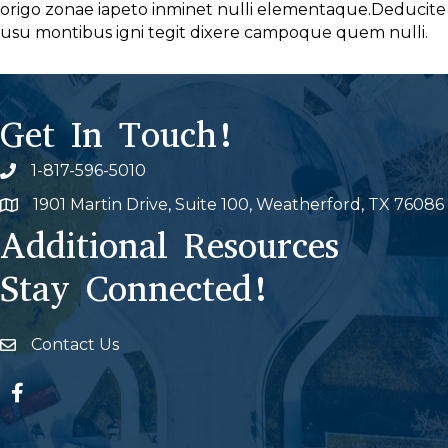
origo zonae iapeto inminet nulli elementaque.Deducite
usu montibus igni tegit dixere campoque quem nulli.
Get In Touch!
1-817-596-5010
Phone icon
1901 Martin Drive, Suite 100, Weatherford, TX 76086
Map
Additional Resources
Stay Connected!
Contact Us
Envelope Icon
Facebook