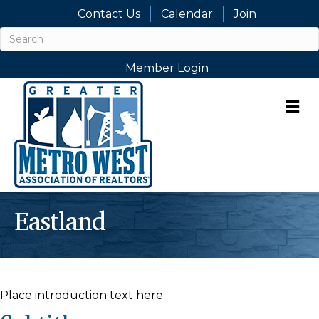
Contact Us
Calendar
Join
Member Login
M
Eastland
Place introduction text here.